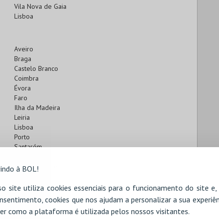
Vila Nova de Gaia
Lisboa
Aveiro
Braga
Castelo Branco
Coimbra
Évora
Faro
Ilha da Madeira
Leiria
Lisboa
Porto
Santarém
Setúbal
Viana do Castelo
indo à BOL!
Vila Real
Viseu
o site utiliza cookies essenciais para o funcionamento do site e
nsentimento, cookies que nos ajudam a personalizar a sua experiên
er como a plataforma é utilizada pelos nossos visitantes.
Braga