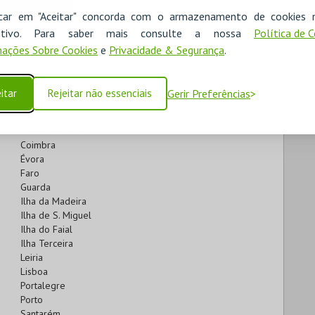
Lisboa
icar em "Aceitar" concorda com o armazenamento de cookies 
Porto
ositivo. Para saber mais consulte a nossa
Política de 
ações Sobre Cookies
e
Privacidade & Segurança
.
Aveiro
Beja
itar
Rejeitar não essenciais
Gerir Preferências
Braga
Bragança
Castelo Branco
Coimbra
Évora
Faro
Guarda
Ilha da Madeira
Ilha de S. Miguel
Ilha do Faial
Ilha Terceira
Leiria
Lisboa
Portalegre
Porto
Santarém