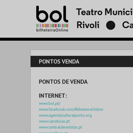
PONTOS VENDA
PONTOS DE VENDA
INTERNET:
www.bol.pt/
www.facebook.com/BilheteiraOnline
www.agendaculturalporto.org
www.canoticias.pt
www.centraldeartistas.pt