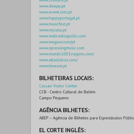
www.coolture.pt
www.deejay.pt
www.event.com.pt
www.happyportugal.pt
www.musicfest.pt
www.mycasa.pt
www.webradioapollo.com
www.wegow.com/pt
www.xpressingmusic.com
www.mundo1001viagens.com/
www.atlaslisboa.com/
www.timeout.pt
BILHETEIRAS LOCAIS:
Cascais Visitor Center
CCB - Centro Cultural de Belém
Campo Pequeno
AGÊNCIA BILHETES:
ABEP – Agência de Bilhetes para Espectáculos Públi
EL CORTE INGLÊS: