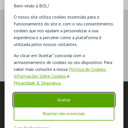
Bem-vindo à BOL!
O nosso site utiliza cookies essenciais para o
funcionamento do site e, com o seu consentimento,
cookies que nos ajudam a personalizar a sua
experiência e a perceber como a plataforma é
utilizada pelos nossos visitantes.
Ao clicar em "Aceitar" concorda com o
armazenamento de cookies no seu dispositivo. Para
saber mais consulte a nossa
Política de Cookies
,
Informações Sobre Cookies
e
Privacidade & Segurança
.
LOJA
Pesquisar
Carrinho de compras
Eventos
Cartões
Produtos
Aceitar
Livro de Reclamações
Rejeitar não essenciais
AUTENTICAÇÃO
Login & Registo de Clientes
Minha Conta
Produtores
Gerir Preferências