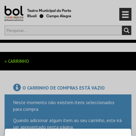
Olá,
iniciar sessão
PT
0
CARRINHO
»
CARRINHO
EVENTOS
CARTÕES
O CARRINHO DE COMPRAS ESTÁ VAZIO
PRODUTOS
Neste momento não existem itens seleccionados
para compra.
Quando adicionar algum item ao seu carrinho, este irá
ser apresentado nesta página.