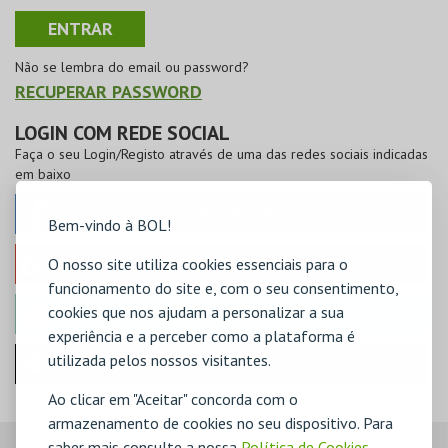
Não se lembra do email ou password?
RECUPERAR PASSWORD
LOGIN COM REDE SOCIAL
Faça o seu Login/Registo através de uma das redes sociais indicadas
em baixo
FACEBOOK
Bem-vindo à BOL!
O nosso site utiliza cookies essenciais para o
GOOGLE
funcionamento do site e, com o seu consentimento,
cookies que nos ajudam a personalizar a sua
MICROSOFT
experiência e a perceber como a plataforma é
utilizada pelos nossos visitantes.
Iniciar sessão com a Apple
Ao clicar em "Aceitar" concorda com o
armazenamento de cookies no seu dispositivo. Para
saber mais consulte a nossa
Política de Cookies
,