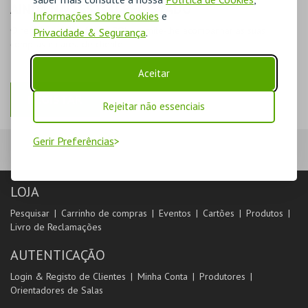
AINDA NÃO ESTOU REGISTADO
Informações Sobre Cookies
e
O registo na plataforma BOL permite-lhe acompanhar as suas
Privacidade & Segurança
.
compras na área de cliente.
Aceitar
REGISTAR
Rejeitar não essenciais
Gerir Preferências
LOJA
Pesquisar
Carrinho de compras
Eventos
Cartões
Produtos
Livro de Reclamações
AUTENTICAÇÃO
Login & Registo de Clientes
Minha Conta
Produtores
Orientadores de Salas