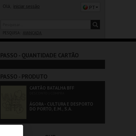
Olá,
iniciar sessão
PT
PESQUISA:
AVANÇADA
DISTRITO
PASSO
- QUANTIDADE CARTÃO
SALA
PASSO
- PRODUTO
CARTÃO BATALHA BFF
DESCONTO | COMPRA
ÁGORA - CULTURA E DESPORTO
DO PORTO, E.M., S.A.