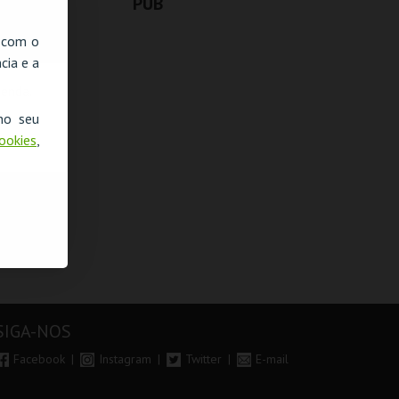
PUB
, com o
cia e a
venda.
no seu
Cookies
,
SIGA-NOS
Facebook
Instagram
Twitter
E-mail