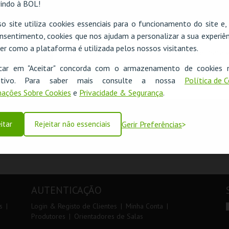
indo à BOL!
o site utiliza cookies essenciais para o funcionamento do site e
nsentimento, cookies que nos ajudam a personalizar a sua experiên
er como a plataforma é utilizada pelos nossos visitantes.
oi possível adicionar cartão, este deixou de estar disponível para 
SEGUINTE
icar em "Aceitar" concorda com o armazenamento de cookies 
OK
ositivo. Para saber mais consulte a nossa
Política de 
ações Sobre Cookies
e
Privacidade & Segurança
.
itar
Rejeitar não essenciais
Gerir Preferências
AUTENTICAÇÃO
s
Login & Registo de Clientes
Minha Conta
Produtores
Orientadores de Salas