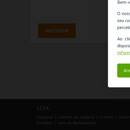
Bem-v
O noss
seu co
perceb
Não f
ANTERIOR
Ao cl
disp
Inform
Ace
LOJA
Pesquisar
Carrinho de compras
Eventos
Cartõe
Produtos
Livro de Reclamações