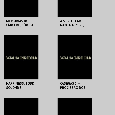
COMPRAR
COMPRAR
MEMÓRIAS DO
A STREETCAR
CÁRCERE, SÉRGIO
NAMED DESIRE,
GRACIANO
ELIA KAZAN
BATALHA CENTRO
BATALHA CENTRO
DE CINEMA
DE CINEMA
MAIS INFO
MAIS INFO
COMPRAR
COMPRAR
HAPPINESS, TODD
CASEGAS 1 —
SOLONDZ
PROCISSÃO DOS
BÊBADOS + LOS
MONTES
BATALHA CENTRO
BATALHA CENTRO
DE CINEMA
DE CINEMA