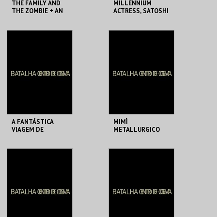
THE FAMILY AND
MILLENNIUM
THE ZOMBIE + AN
ACTRESS, SATOSHI
ASIAN GHOST
KON
STORY
BATALHA CENTRO
BATALHA CENTRO
DE CINEMA
DE CINEMA
MAIS INFO
MAIS INFO
COMPRAR
COMPRAR
A FANTÁSTICA
MIMÌ
VIAGEM DE
METALLURGICO
MARONA, ANCA
FERITO
DAMIAN
NELL’ONORE, LINA
WERTMÜLLER
BATALHA CENTRO
BATALHA CENTRO
DE CINEMA
DE CINEMA
MAIS INFO
MAIS INFO
COMPRAR
COMPRAR