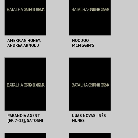
MAIS INFO
MAIS INFO
COMPRAR
COMPRAR
AMERICAN HONEY,
HOODOO
ANDREA ARNOLD
MCFIGGIN’S
CHRISTMAS, EVA
SZASZ + PLÁCIDO,
LUIS GARCÍA
BATALHA CENTRO
BATALHA CENTRO
BERLANGA
DE CINEMA
DE CINEMA
MAIS INFO
MAIS INFO
COMPRAR
COMPRAR
PARANOIA AGENT
LUAS NOVAS: INÊS
[EP. 7–13], SATOSHI
NUNES
KON
BATALHA CENTRO
BATALHA CENTRO