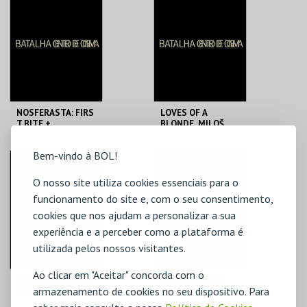
DE CINEMA
DE CINEMA
MAIS INFO
MAIS INFO
COMPRAR
COMPRAR
NOSFERASTA: FIRS
LOVES OF A
T BITE +
BLONDE, MILOŠ
I WALKED WITH A
FORMAN
ZOMBIE
Bem-vindo à BOL!
BATALHA CENTRO
BATALHA CENTRO
DE CINEMA
DE CINEMA
O nosso site utiliza cookies essenciais para o
funcionamento do site e, com o seu consentimento,
MAIS INFO
MAIS INFO
cookies que nos ajudam a personalizar a sua
COMPRAR
COMPRAR
experiência e a perceber como a plataforma é
utilizada pelos nossos visitantes.
Ao clicar em "Aceitar" concorda com o
FLESH AND GHOST,
O MEU VIZINHO
armazenamento de cookies no seu dispositivo. Para
SKY HOPINKA +
TOTORO, HAYAO
INVENTION,
MIYAZAKI