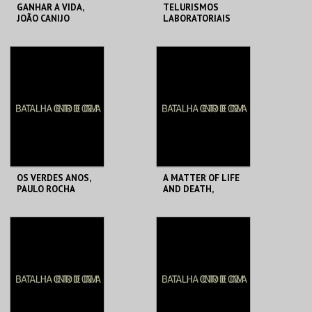
GANHAR A VIDA,
TELURISMOS
JOÃO CANIJO
LABORATORIAIS
BATALHA CENTRO
BATALHA CENTRO
DE CINEMA
DE CINEMA
MAIS INFO
MAIS INFO
COMPRAR
COMPRAR
OS VERDES ANOS,
A MATTER OF LIFE
PAULO ROCHA
AND DEATH,
MICHAEL POWELL
AND EMERIC
PRESSBURGER
BATALHA CENTRO
BATALHA CENTRO
DE CINEMA
DE CINEMA
MAIS INFO
MAIS INFO
COMPRAR
COMPRAR