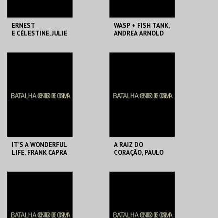
ERNEST
WASP + FISH TANK,
E CÉLESTINE, JULIE
ANDREA ARNOLD
N CHHENG E JEAN-
CHRISTOPHE ROGE
R
BATALHA CENTRO
BATALHA CENTRO
DE CINEMA
DE CINEMA
MAIS INFO
MAIS INFO
COMPRAR
COMPRAR
IT’S A WONDERFUL
A RAIZ DO
LIFE, FRANK CAPRA
CORAÇÃO, PAULO
ROCHA
BATALHA CENTRO
BATALHA CENTRO
DE CINEMA
DE CINEMA
MAIS INFO
MAIS INFO