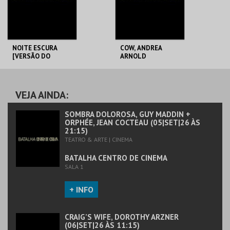
COMPRAR
COMPRAR
NOITE ESCURA
COW, ANDREA
[VERSÃO DO
ARNOLD
REALIZADOR],
JOÃO CANIJO
BATALHA CENTRO
BATALHA CENTRO
DE CINEMA
DE CINEMA
VEJA AINDA:
MAIS INFO
MAIS INFO
SOMBRA DOLOROSA, GUY MADDIN +
ORPHÉE, JEAN COCTEAU (05|SET|26 ÀS
21:15)
COMPRAR
COMPRAR
TEATRO & ARTE | CINEMA
BATALHA CENTRO DE CINEMA
SALA 1
+ INFO
CRAIG’S WIFE, DOROTHY ARZNER
(06|SET|26 ÀS 11:15)