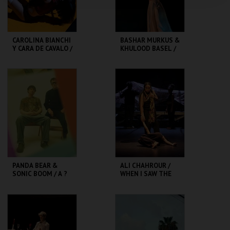
COMPRAR
COMPRAR
CAROLINA BIANCHI
BASHAR MURKUS &
Y CARA DE CAVALO /
KHULOOD BASEL /
THE
KHASHABI
BROTHERHOOD
THEATRE
TMP-RIVOLI
TMP-CAMPO
ALEGRE
MAIS INFO
MAIS INFO
COMPRAR
COMPRAR
PANDA BEAR &
ALI CHAHROUR /
SONIC BOOM / A ?
WHEN I SAW THE
OF WHEN
SEA
TMP-RIVOLI
TMP-CAMPO
ALEGRE