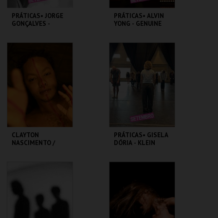
PRÁTICAS• JORGE
PRÁTICAS• ALVIN
GONÇALVES -
YONG - GENUINE
FALSO SENTIDO
LIGHTNESS
CAMPUS
CAMPUS
MAIS INFO
MAIS INFO
COMPRAR
COMPRAR
CLAYTON
PRÁTICAS• GISELA
NASCIMENTO /
DÓRIA - KLEIN
MACACOS
TECHNIQUE
TMP-RIVOLI
CAMPUS
MAIS INFO
MAIS INFO
COMPRAR
COMPRAR