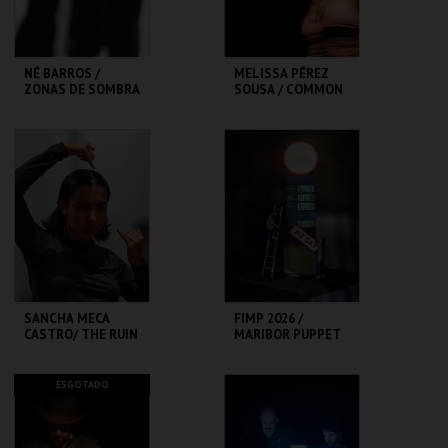
NÉ BARROS /
MELISSA PÉREZ
ZONAS DE SOMBRA
SOUSA / COMMON
GROUND / TAMBOR
TMP-RIVOLI
TMP-CAMPO
ALEGRE
MAIS INFO
MAIS INFO
COMPRAR
COMPRAR
SANCHA MECA
FIMP 2026 /
CASTRO/ THE RUIN
MARIBOR PUPPET
IS A TAIL
THEATRE /
TRANSPORT:
CARGO
TMP-CAMPO
TMP-RIVOLI
ESGOTADO
ALEGRE
MAIS INFO
MAIS INFO