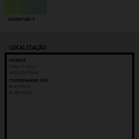
ASSINATURA 5
ÁGORA - CDP
AQUISIÇÃO
LOCALIZAÇÃO
MAIS INFO
MORADA
Praça D. João I
COMPRAR
4000-295 Porto
COORDENADAS GPS
N: 41º08'52"
W: 08º36'36"