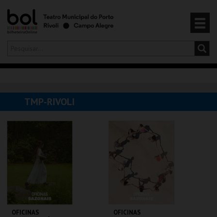
Olá,
iniciar sessão
PT
0
CARRINHO
TMP-RIVOLI
EVENTOS
CARTÕES
PRODUTOS
OFICINAS
OFICINAS