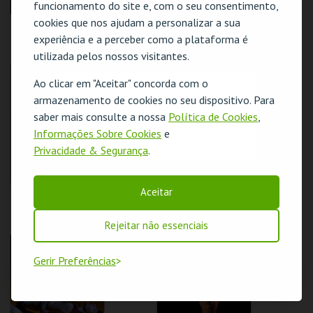
funcionamento do site e, com o seu consentimento,
cookies que nos ajudam a personalizar a sua
IDIO CHICHAVA /
TEATRO DE
DZUDZA
MARIONETAS DO
experiência e a perceber como a plataforma é
PORTO & JOANA
utilizada pelos nossos visitantes.
MAGALHÃES /
#NÃO SOMOS
TMP-RIVOLI
TMP-CAMPO
CACTOS#
Ao clicar em "Aceitar" concorda com o
ALEGRE
O evento escolhido não está disponível
armazenamento de cookies no seu dispositivo. Para
MAIS INFO
MAIS INFO
saber mais consulte a nossa
Política de Cookies
,
OK
Informações Sobre Cookies
e
COMPRAR
Privacidade & Segurança
.
Aceitar
MARINA HERLOP
BOCA-ROTA
/DJA DJA
Rejeitar não essenciais
TMP-CAMPO
TMP-CAMPO
ALEGRE
ALEGRE
Gerir Preferências
MAIS INFO
MAIS INFO