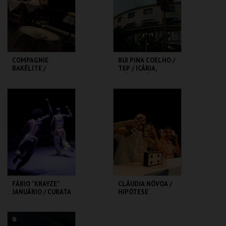
MAIS INFO
MAIS INFO
COMPRAR
COMPRAR
COMPAGNIE
RUI PINA COELHO /
BAKÉLITE /
TEP / ICÁRIA,
L'AMOUR DU
ICÁRIA, ICÁRIA
RISQUE
TMP-RIVOLI
TMP-RIVOLI
MAIS INFO
MAIS INFO
COMPRAR
COMPRAR
FÁBIO "KRAYZE"
CLÁUDIA NÓVOA /
JANUÁRIO / CUBATA
HIPÓTESE
NO MUSSEQUE
CONTÍNUA /
QUEBRA-CABEÇAS
TMP-CAMPO
TMP-CAMPO
ALEGRE
ALEGRE