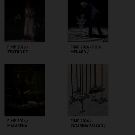
MAIS INFO
MAIS INFO
COMPRAR
COMPRAR
FIMP 2026 /
FIMP 2026 / PHIA
TEATRO DE
MÉNARD /
MARIONETAS DO
COMPAGNIE NON
PORTO / MULHER
NOVA
LUZ
TMP-CAMPO
TMP-RIVOLI
ALEGRE
MAIS INFO
MAIS INFO
COMPRAR
COMPRAR
FIMP 2026 /
FIMP 2026 /
MACARENA
CATARINA FALCÃO /
RECUERDA
ERMA